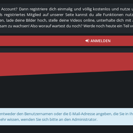
 Account? Dann registriere dich einmalig und völlig kostenlos und nutz
Als registriertes Mitglied auf unserer Seite kannst du alle Funktionen
n, lade deine Bilder hoch, stelle deine Videos online, unterhalte dich mit
am zu wachsen! Also worauf wartest du noch? Werde noch heute ein Teil v
ANMELDEN
tweder den Benutzernamen oder die E-Mail-Adresse angeben, die Sie in Ihre
ehr wissen, wenden Sie sich bitte an den Administrator.