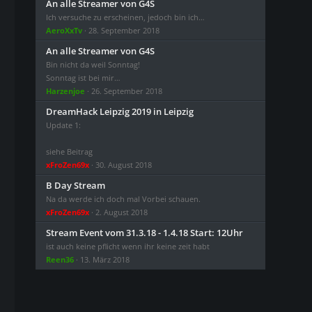
An alle Streamer von G4S
Ich versuche zu erscheinen, jedoch bin ich…
AeroXxTv
28. September 2018
An alle Streamer von G4S
Bin nicht da weil Sonntag!
Sonntag ist bei mir…
Harzenjoe
26. September 2018
DreamHack Leipzig 2019 in Leipzig
Update 1:
siehe Beitrag
xFroZen69x
30. August 2018
B Day Stream
Na da werde ich doch mal Vorbei schauen.
xFroZen69x
2. August 2018
Stream Event vom 31.3.18 - 1.4.18 Start: 12Uhr
ist auch keine pflicht wenn ihr keine zeit habt
Reen36
13. März 2018